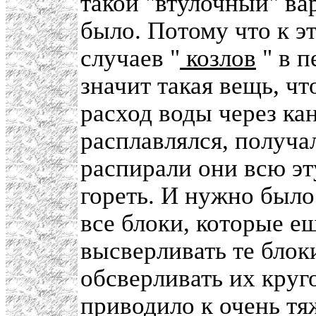
такой "втулочный" ва
было. Потому что к э
случаев "
козлов
" в п
значит такая вещь, ч
расход воды через кан
расплавлялся, получа
распирали они всю эт
гореть. И нужно было
все блоки, которые е
высверливать те блок
обсверливать их круг
приводило к очень т