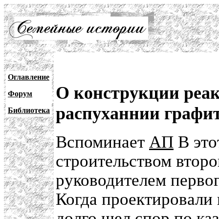
Оглавление
О конструкции реак
Форум
распуханнии графи
Библиотека
Вспоминает
АП
В это
строительством второ
руководителем первог
Когда проектировали 
долго шел спор по к