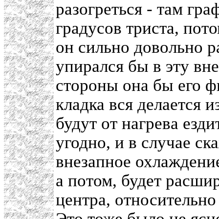
разогреться - там гр
градусов триста, пот
он сильно довольно р
упирался бы в эту в
стороны она бы его ф
кладка вся делается 
будут от нагрева езди
угодно, и в случае ск
внезапное охлаждение
а потом, будет расши
центра, относительно
Это тоже было не ясно