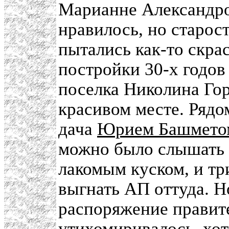
Марианне Александро
нравилось, но старос
пытались как-то скра
постройки 30-х годов
поселка Николина Гор
красивом месте. Рядо
дача
Юрием Башмето
можно было слышать и
лакомым куском, и т
выгнать АП оттуда. Н
распоряжение правите
утихомиривалось, хот