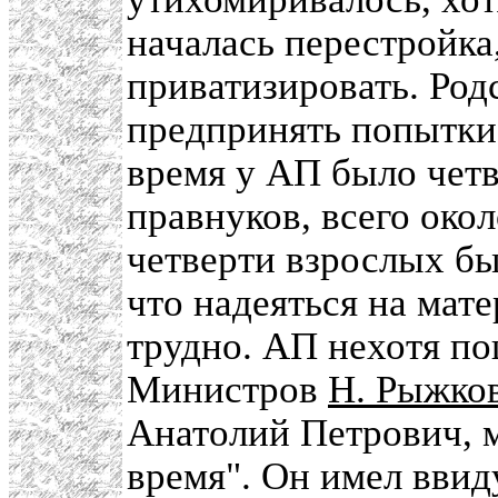
началась перестройка
приватизировать. Род
предпринять попытки 
время у АП было четв
правнуков, всего окол
четверти взрослых б
что надеяться на мат
трудно. АП нехотя по
Министров
Н. Рыжко
Анатолий Петрович, м
время". Он имел ввид