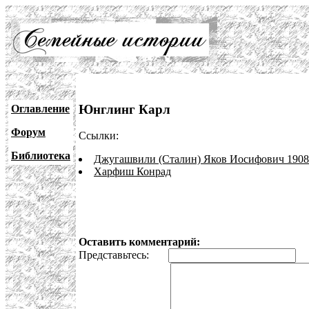
Юнглинг Карл
Оглавление
Форум
Ссылки:
Библиотека
Джугашвили (Сталин) Яков Иосифович 1908
Харфиш Конрад
Оставить комментарий:
Представьтесь:
E