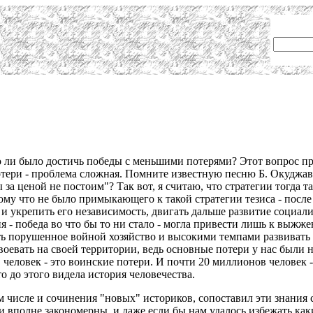
 ли было достичь победы с меньшими потерями? Этот вопрос пр
отери - проблема сложная. Помните известную песню Б. Окуджавы
ы за ценой не постоим"? Так вот, я считаю, что стратегии тогда
у что не было примыкающего к такой стратегии тезиса - после н
о и укрепить его независимость, двигать дальше развитие социал
 - победа во что бы то ни стало - могла привести лишь к выжже
ь порушенное войной хозяйство и высокими темпами развивать 
оевать на своей территории, ведь основные потери у нас были н
еловек - это воинские потери. И почти 20 миллионов человек -
о до этого видела история человечества.
м числе и сочинения "новых" историков, сопоставил эти знания 
и вполне закономерны, и даже если бы нам удалось избежать ка