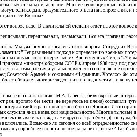
л бы значительных изменений. Многие тенденциозные публикаци
огут, однако, дать вразумительного ответа на вопрос: а как и 
енциал всей Европы?
этот вопрос надо. В значительной степени ответ на этот вопрос 
писывали, переигрывали, шельмовали. Вся эта "грязная" работ
отерь. Мы уже немного касались этого вопроса. Сотрудник Исто
и, заметил: "Неправильный подход к определению военных потер
роятных домыслов о потерях наших Вооруженных Сил, в 5-7 и д
 приказом министра обороны СССР в апреле 1988 года под пред
ргает эти измышления и устанавливает, что соотношение потерь б
еред Советской Армией и союзными ей армиями. Хотелось бы от
 более обстоятельного исследования, но недопустимы и кощунс
ьством генерал-полковника
М.А. Гареева
, безвозвратные потери
т ран, пропато без вести, не вернулось из плена) составили чут
ые потери армий стран фашистского блока и Японии. И это при 
торых служили лица немецкой национальности. Многие тыловые 
комплектовывались гражданами других стран (чехи, французы, бо
 включались. Возможно ли сегодня со всей определенностью сказ
 оказывал упорнейшее сопротивление на наших фронтах? Так было
я.