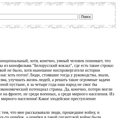
инципиальный, хотя, конечно, умный человек понимает, что
 из кинофильма "Белорусский вокзал", где есть такие строки:
 такой не было, хотя нынешние ниспровергатели истории
ас хоть потоп! Люди, стоявшие тогда у руководства, знали,
изма, улучшать жизнь людей, а решать такие огромные задачи
нной пустыне, и за четыре года наш народ не смог бы
экономический потенциал страны. Да, конечно, потери могли
е на фронте, не среди военных, а среди мирного населения. Из
 мирного населения! Какое злодейское преступление
с тем, что мне рассказывали люди, прошедшие войну, и
ких-то ошибок, а ошибки в такой гигантской войне были