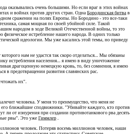
ода оказывались очень большими. Но если враг в этих войнах
онтах и войнах против других стран. Одна
Бородинская битва
в
 одном сражении на полях Европы. Но Бородино - это все-таки
 техника, самая мощная по своей убойной силе. Такой
нашим народом в ходе Великой Отечественной войны, то это
ю физическое истребление нашего народа. В одних только
тической идеологии. Мы уже касались этой темы, но приведу
которого нам не удастся так скоро отделаться... Мы обязаны
нику истребления населения... я имею в виду уничтожение
ливая драгоценную немецкую кровь, то, без сомнения, я имею
ься в предотвращении развития славянских рас.
чтожать их".
алечит человека. У меня то преимущество, что меня не
и его ближайшие сподвижники. "Убивайте каждого, кто против
ут ли от изнурения при создании противотанкового рва десять
овые рвы". Это уже
Гиммлер
.
иллионов человек. Потеряв восемь миллионов человек, наши
. А теперь продолжим эту статистику. Советские