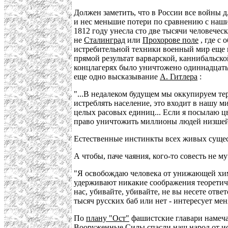
Должен заметить, что в России все войны 
и нес меньшие потери по сравнению с наши
1812 году унесла сто две тысячи человечес
не
Сталинград
или
Прохорове поле
, где с
истребительной техники военный мир еще н
прямой результат варварской, каннибальск
концлагерях было уничтожено одиннадцать 
еще одно высказывание
А. Гитлера
:
"...В недалеком будущем мы оккупируем тер
истреблять население, это входит в нашу м
целых расовых единиц... Если я посылаю ц
право уничтожить миллионы людей низшей ра
Естественные инстинкты всех живых сущест
А чтобы, паче чаяния, кого-то совесть не м
"Я освобождаю человека от унижающей химер
удерживают никакие соображения теоретиче
нас, убивайте, убивайте, не вы несете ответ
тысяч русских баб или нет - интересует м
По
плану "Ост"
фашистские главари намеча
Вооруженные Силы спасли наш народ от ист