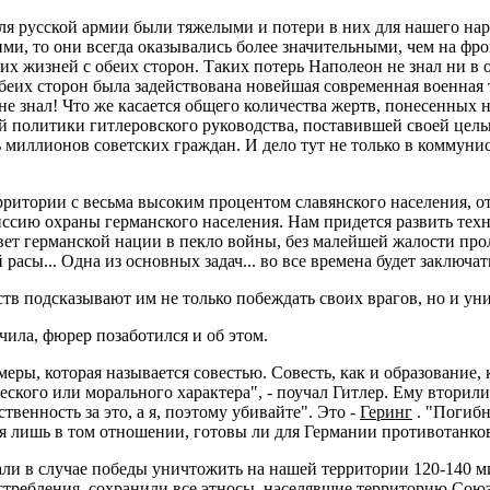
для русской армии были тяжелыми и потери в них для нашего нар
ми, то они всегда оказывались более значительными, чем на фр
ких жизней с обеих сторон. Таких потерь Наполеон не знал ни в
 обеих сторон была задействована новейшая современная военная
е знал! Что же касается общего количества жертв, понесенных 
ой политики гитлеровского руководства, поставившей своей цель
миллионов советских граждан. И дело тут не только в коммунис
ритории с весьма высоким процентом славянского населения, от 
иссию охраны германского населения. Нам придется развить тех
вет германской нации в пекло войны, без малейшей жалости про
сы... Одна из основных задач... во все времена будет заключат
в подсказывают им не только побеждать своих врагов, но и уни
учила, фюрер позаботился и об этом.
ы, которая называется совестью. Совесть, как и образование, к
ского или морального характера", - поучал Гитлер. Ему вторил
ственность за это, а я, поэтому убивайте". Это -
Геринг
. "Погибн
еня лишь в том отношении, готовы ли для Германии противотанк
ли в случае победы уничтожить на нашей территории 120-140 м
ребления, сохранили все этносы, населявшие территорию Союза