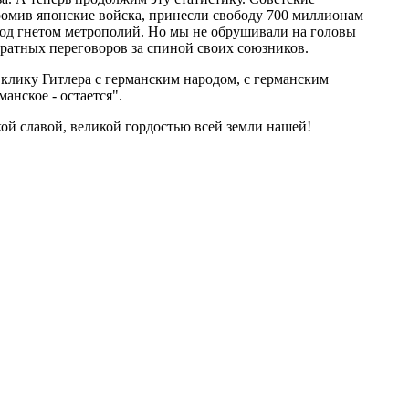
омив японские войска, принесли свободу 700 миллионам
под гнетом метрополий. Но мы не обрушивали на головы
аратных переговоров за спиной своих союзников.
 клику Гитлера с германским народом, с германским
анское - остается".
кой славой, великой гордостью всей земли нашей!