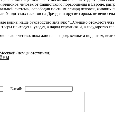
иллионов человек от фашистского порабощения в Европе, разгр
ниальной системы, освободив почти миллиард человек, живших 
и бандитских налетов на Дрезден и другие города, не вели сеп
але войны наше руководство заявило: "...Смешно отождествлять
тлеры приходят и уходят, а народ германский, а государство герм
живо человечество, пока жив наш народ, великим подвигом, вели
 Москвой (немцы отступили)
ОЙНЫ
E-mail: