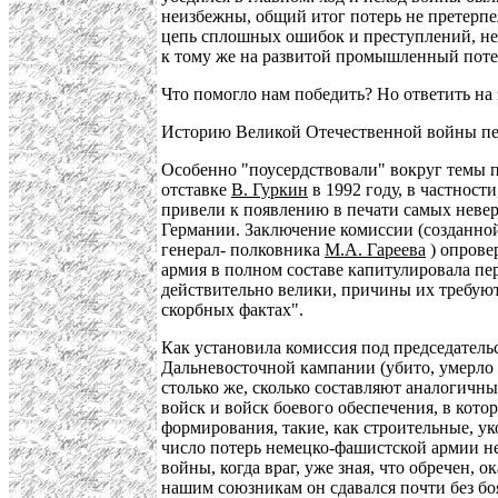
неизбежны, общий итог потерь не претерпе
цепь сплошных ошибок и преступлений, не м
к тому же на развитой промышленный пот
Что помогло нам победить? Но ответить на 
Историю Великой Отечественной войны пере
Особенно "поусердствовали" вокруг темы п
отставке
В. Гуркин
в 1992 году, в частност
привели к появлению в печати самых неве
Германии. Заключение комиссии (созданной
генерал- полковника
М.А. Гареева
) опрове
армия в полном составе капитулировала п
действительно велики, причины их требуют
скорбных фактах".
Как установила комиссия под председател
Дальневосточной кампании (убито, умерло о
столько же, сколько составляют аналогичн
войск и войск боевого обеспечения, в ко
формирования, такие, как строительные, у
число потерь немецко-фашистской армии не
войны, когда враг, уже зная, что обречен,
нашим союзникам он сдавался почти без бо