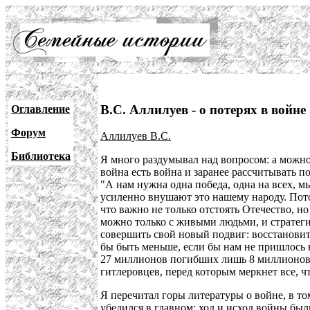
В.С. Аллилуев - о потерях в войне
Оглавление
Форум
Аллилуев В.С.
Библиотека
Я много раздумывал над вопросом: а можно
война есть война и заранее рассчитывать п
"А нам нужна одна победа, одна на всех, м
усиленно внушают это нашему народу. Потом
что важно не только отстоять Отечество, н
можно только с живыми людьми, и стратегия
совершить свой новый подвиг: восстановит
бы быть меньше, если бы нам не пришлось в
27 миллионов погибших лишь 8 миллионов ч
гитлеровцев, перед которым меркнет все, чт
Я перечитал горы литературы о войне, в то
убедился в главном: ход и исход войны был