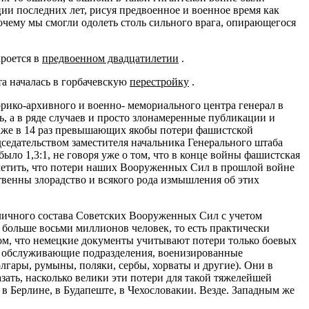
и последних лет, рисуя предвоенное и военное время как
почему мы смогли одолеть столь сильного врага, опирающегося
кроется в
предвоенном двадцатилетии
.
а началась в горбачевскую
перестройку
.
рико-архивного и военно- мемориального центра генерал в
ь, а в ряде случаев и просто злонамеренные публикации и
аже в 14 раз превышающих якобы потери фашистской
седательством заместителя начальника Генерального штаба
ыло 1,3:1, не говоря уже о том, что в конце войны фашистская
метить, что потери наших Вооруженных Сил в прошлой войне
твенны злорадство и всякого рода измышления об этих
 личного состава Советских Вооруженных Сил с учетом
ь больше восьми миллионов человек, то есть практически
том, что немецкие документы учитывают потери только боевых
и обслуживающие подразделения, военизированные
лгары, румыны, поляки, сербы, хорваты и другие). Они в
ать, насколько велики эти потери для такой тяжелейшей
 в Берлине, в Будапеште, в Чехословакии. Везде. Западным же