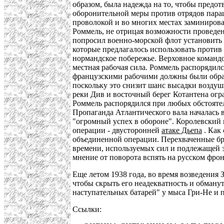
образом, была надежда на то, чтобы предо
оборонительной меры против отрядов пара
проволокой и во многих местах заминирова
Роммель, не отрицая возможности проведен
попросил военно-морской флот установить 
которые предлагалось использовать против
нормандское побережье. Верховное команд
местная рабочая сила. Роммель распорядил
французскими рабочими должны были обраща
поскольку это снизит шанс высадки воздуш
реки Див и восточный берег Котантена огр
Роммель распорядился при любых обстоятел
Пропаганда Атлантического вала началась в
"огромный успех в обороне". Королевский
операции - двусторонней
атаке Дьепа
. Как
объединенной операции. Перехваченные бри
времени, используемых сил и подлежащей з
мнение от поворота вспять на русском фро
Еще летом 1938 года, во время возведения 
чтобы скрыть его неадекватность и обманут
наступательных батарей" у мыса Гри-Не и п
Ссылки: