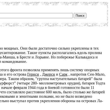
во мощных. Они были достаточно сильно укреплены в тех
десантирование. Такие пункты располагались вдоль пролива
а-Манша, в Бресте и Лорьяне. Но побережье Кальвадоса и
л командование.
 этого фронта позволяла применять лишь систему опорных
а и его острова
Гернси
,
Джерси
и
Сарк
, напротив Сен-Мало,
ера. Таким образом, "группа наступательных батарей" была
урфюрст" (четыре 280- миллиметровых орудия), батарея Тодта
 начале февраля 1944 года в боевой готовности были 11
что составляло расстояние 600 миль, было столько же батарей
анковыми и зенитными полками, но не было возведено
тельно выступал против укрепления обороны на островах Ла-