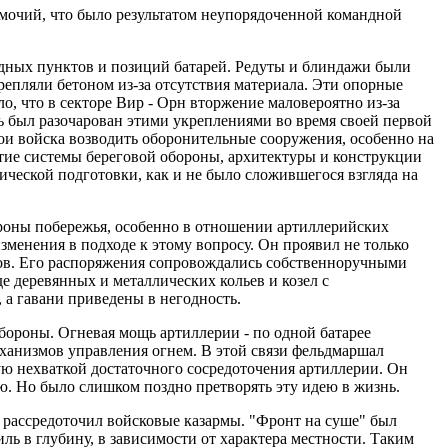
лномочий, что было результатом неупорядоченной командной
ндных пунктов и позиций батарей. Редуты и блиндажи были
епляли бетоном из-за отсутствия материала. Эти опорные
, что в секторе Вир - Орн вторжение маловероятно из-за
ь был разочарован этими укреплениями во время своей первой
ои войска возводить оборонительные сооружения, особенно на
тие системы береговой обороны, архитектуры и конструкции
гической подготовки, как и не было сложившегося взгляда на
ороны побережья, особенно в отношении артиллерийских
менения в подходе к этому вопросу. Он проявил не только
тов. Его распоряжения сопровождались собственноручными
е деревянных и металлических кольев и козел с
а гавани приведены в негодность.
ороны. Огневая мощь артиллерии - по одной батарее
механизмов управления огнем. В этой связи фельдмаршал
ю нехваткой достаточного сосредоточения артиллерии. Он
ю. Но было слишком поздно претворять эту идею в жизнь.
 рассредоточил войсковые казармы. "Фронт на суше" был
ль в глубину, в зависимости от характера местности. Таким