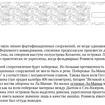
еговую линию фортификационных сооружений, не везде одинако
 Верховного командования, союзники предполагали произвести 
Сены, на северном выступе полуострова Котантен, на островах Л
и практически не укреплены, когда фельдмаршал Роммель приня
нией сопротивления будет побережье. Но большая протяженность
ионных сооружений не могло быть и речи. Побережье Ла-Манш
в соответствии с восьмилетним планом. Такова была воля Гитл
анна (три орудия калибра 406 миллиметров), батарея "Великий к
ыл костяк обороны на Ла-Манше. На малых
островах Ла-Манша
в
я как на всем побережье материка между Дьепом и Сен-Назером, 
зона этих островов была выделена дивизия, укрепленная бронет
и иметь важное значение лишь в качестве авиабаз. Роммель язви
изон был оттуда выведен.