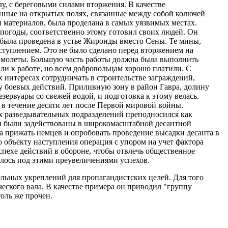
у, с береговыми силами вторжения. В качестве
нные на открытых полях, связанные между собой колючей
и материалов, была проделана в самых уязвимых местах.
погоды, соответственно этому готовил своих людей. Он
 была проведена в устье Жиронды вместо Сены. Те мины,
аступлением. Это не было сделано перед вторжением на
самолеты. Большую часть работы должна была выполнить
ли к работе, но всем добровольцам хорошо платили. С
 интересах сотрудничать в строительстве заграждений,
ну боевых действий. Приливную зону в район Гавра, долину
ервуары со свежей водой, и подготовка к этому велась.
в течение десяти лет после Первой мировой войны.
х разведывательных подразделений преподносился как
и были задействованы в широкомасштабной десантной
ча прижать немцев и опробовать проведение высадки десанта в
 объекту наступления операция с упором на учет фактора
пехе действий в обороне, чтобы отвлечь общественное
алось под этими преувеличениями успехов.
льных укреплений для пропагандистских целей. Для того
ческого вала. В качестве примера он приводил "группу
толь же прочен.