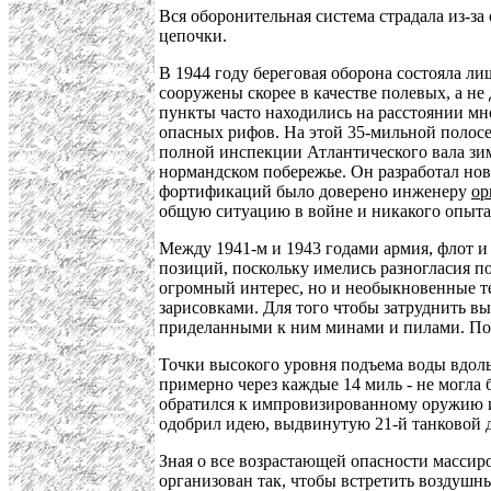
Вся оборонительная система страдала из-за
цепочки.
В 1944 году береговая оборона состояла 
сооружены скорее в качестве полевых, а н
пункты часто находились на расстоянии мн
опасных рифов. На этой 35-мильной полосе
полной инспекции Атлантического вала зим
нормандском побережье. Он разработал нов
фортификаций было доверено инженеру
ор
общую ситуацию в войне и никакого опыта
Между 1941-м и 1943 годами армия, флот 
позиций, поскольку имелись разногласия п
огромный интерес, но и необыкновенные т
зарисовками. Для того чтобы затруднить в
приделанными к ним минами и пилами. Под
Точки высокого уровня подъема воды вдол
примерно через каждые 14 миль - не могла 
обратился к импровизированному оружию и
одобрил идею, выдвинутую 21-й танковой д
Зная о все возрастающей опасности массир
организован так, чтобы встретить воздушны