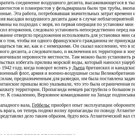
твратить соединение воздушного десанта, высаживающегося в тыл
шютистов и планеристов у фельдмаршала были три трубы, вкопа
нные. Эта работа, потребовавшая значительных затрат времени 
ия высадки воздушного десанта даже в случае неблагоприятной 
мины на подходах с моря, но первая операция по установке мин
 сил вторжения, следовало установить непосредственно перед н
ование отвергло предложения использовать для установки мин 
ся о том, чтобы ни одного французского гражданина не принужда
ться так же, как и с немецкими. Он сказал населению, что в их
ного десанта, а следовательно, и включения их территории в зо
аничивали неровности местности. Там можно было установить рез
ьствах избегать прилива морской воды, который наносил ущерб 
 1942 году, когда поворот вспять у
Дьепа
британских и канадски
 военный флот, армия и военно-воздушные силы Великобритани
 силам, предназначенным для разведки, им была поставлена зада
танские приказы ясно указывали, что это была ограниченная по
ахвату территории. Пропаганда немцев раструбила о большом ус
нте. К сожалению, Верховное командование на Западе подписыв
Западного вала,
Геббельс
приобрел опыт эксплуатации обороните
ь врага, он теперь поднял волну пропаганды по поводу Атланти
редставлял дело таким образом, будто весь Атлантический вал с