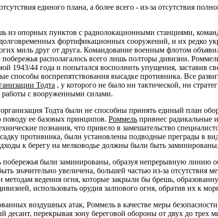
 отсутствия единого плана, а более всего - из-за отсутствия по
лишь из опорных пунктов с радиолокационными станциями, кома
е долговременных фортификационных сооружений, и их редко укр
огих миль друг от друга. Командование военным флотом объявило
 побережья располагалось всего лишь полторы дивизии. Роммел
ой 1943/44 года и попытался восполнить упущения, заставив св
ые способы воспрепятствования высадке противника. Все разви
ганизации Тодта
, у которого не было ни тактической, ни страте
 работы с вооруженными силами.
и организация Тодта были не способны принять единый план об
о поводу ее базовых принципов.
Роммель
привнес радикальные из
ехнические познания, что привело в замешательство специалис
ысадку противника, были установлены подводные преграды в вид
ходы к берегу на мелководье должны были быть заминированы, 
ь побережья были заминированы, образуя непрерывную линию об
быть значительно увеличена, большей частью из-за отсутствия 
 методам ведения огня, которые закрыли бы брешь, образованну
ивизией, использовать орудия залпового огня, обратив их к мор
ованных воздушных атак, Роммель в качестве меры безопасности
й десант, перекрывая зону береговой обороны от двух до трех ми