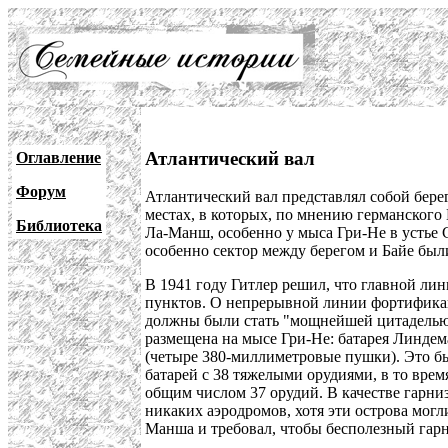
Атлантический вал
Оглавление
Форум
Атлантический вал представлял собой бер
местах, в которых, по мнению германского
Библиотека
Ла-Манш, особенно у мыса Гри-Не в устье 
особенно сектор между берегом и Байе был
В 1941 году Гитлер решил, что главной ли
пунктов. О непрерывной линии фортификац
должны были стать "мощнейшей цитаделью" 
размещена на мысе Гри-Не: батарея Линдем
(четыре 380-миллиметровые пушки). Это б
батарей с 38 тяжелыми орудиями, в то врем
общим числом 37 орудий. В качестве гарни
никаких аэродромов, хотя эти острова могл
Манша и требовал, чтобы бесполезный гарн